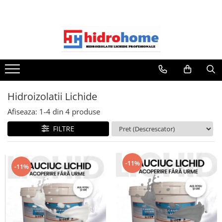
Hidroizolatii Lichide
Afiseaza:
1-
4
din
4
produse
FILTRE
-11%
-11%