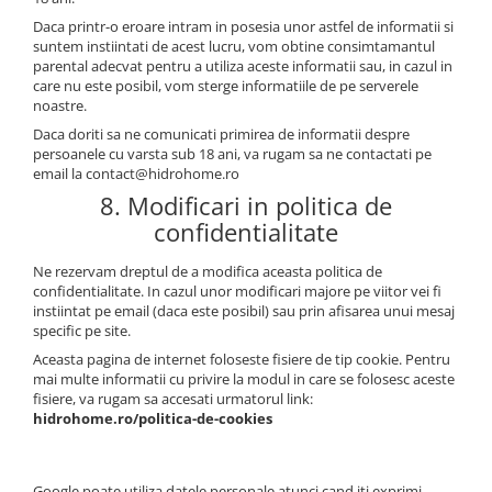
Daca printr-o eroare intram in posesia unor astfel de informatii si
suntem instiintati de acest lucru, vom obtine consimtamantul
parental adecvat pentru a utiliza aceste informatii sau, in cazul in
care nu este posibil, vom sterge informatiile de pe serverele
noastre.
Daca doriti sa ne comunicati primirea de informatii despre
persoanele cu varsta sub 18 ani, va rugam sa ne contactati pe
email la contact@hidrohome.ro
8. Modificari in politica de
confidentialitate
Ne rezervam dreptul de a modifica aceasta politica de
confidentialitate. In cazul unor modificari majore pe viitor vei fi
instiintat pe email (daca este posibil) sau prin afisarea unui mesaj
specific pe site.
Aceasta pagina de internet foloseste fisiere de tip cookie. Pentru
mai multe informatii cu privire la modul in care se folosesc aceste
fisiere, va rugam sa accesati urmatorul link:
hidrohome.ro/politica-de-cookies
Google poate utiliza datele personale atunci cand iti exprimi