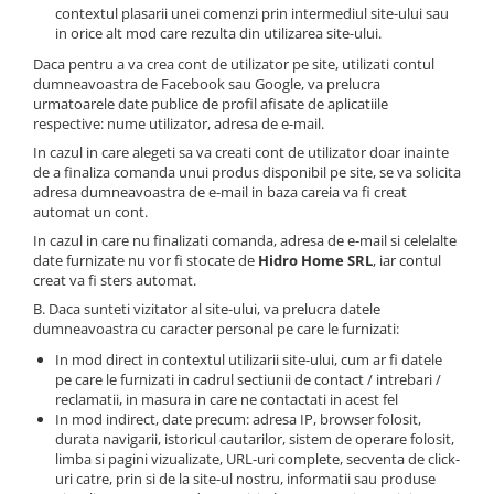
contextul plasarii unei comenzi prin intermediul site-ului sau
in orice alt mod care rezulta din utilizarea site-ului.
Daca pentru a va crea cont de utilizator pe site, utilizati contul
dumneavoastra de Facebook sau Google, va prelucra
urmatoarele date publice de profil afisate de aplicatiile
respective: nume utilizator, adresa de e-mail.
In cazul in care alegeti sa va creati cont de utilizator doar inainte
de a finaliza comanda unui produs disponibil pe site, se va solicita
adresa dumneavoastra de e-mail in baza careia va fi creat
automat un cont.
In cazul in care nu finalizati comanda, adresa de e-mail si celelalte
date furnizate nu vor fi stocate de
Hidro Home SRL
, iar contul
creat va fi sters automat.
B. Daca sunteti vizitator al site-ului, va prelucra datele
dumneavoastra cu caracter personal pe care le furnizati:
In mod direct in contextul utilizarii site-ului, cum ar fi datele
pe care le furnizati in cadrul sectiunii de contact / intrebari /
reclamatii, in masura in care ne contactati in acest fel
In mod indirect, date precum: adresa IP, browser folosit,
durata navigarii, istoricul cautarilor, sistem de operare folosit,
limba si pagini vizualizate, URL-uri complete, secventa de click-
uri catre, prin si de la site-ul nostru, informatii sau produse