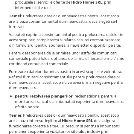
produsele si serviciile oferite de
Hidro Home SRL
, prin
intermediul site-ului.
Temei
: Prelucrarea datelor dumneavoastra pentru acest scop
are la baza consimtamantul dumneavoastra, daca alegeti sa-l
furnizati.
Va puteti exprima consimtamantul pentru prelucrarea datelor in
acest scop prin completarea si bifarea casutei corespunzatoare
din formularul pentru abonarea la newsletter disponibil pe site.
Pentru dezabonarea de la primirea unor astfel de comunicari
comerciale puteti folosi optiunea de la finalul fiecarui e-mail/ sms
continand comunicari comerciale.
Furnizarea datelor dumneavoastra in acest scop este voluntara.
Refuzul furnizarii consimtamantului pentru prelucrarea datelor
dumneavoastra in acest scop nu va avea urmari negative pentru
dumneavoastra.
pentru rezolvarea plangerilor
, reclamatiilor si pentru a
monitoriza traficul si a imbunatati experienta dumneavoastra
oferita pe site.
Temei
: Prelucrarea datelor dumneavoastra pentru acest scop
are la baza interesul legitim al
Hidro Home SRL
de a asigura
functionarea corecta a site-ului, precum si pentru a imbunatati
permanent experienta vizitatorilor site-ului, inclusiv prin