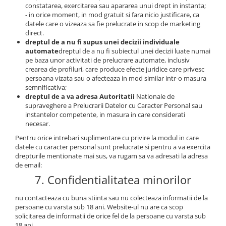
constatarea, exercitarea sau apararea unui drept in instanta;
- in orice moment, in mod gratuit si fara nicio justificare, ca
datele care o vizeaza sa fie prelucrate in scop de marketing
direct.
dreptul de a nu fi supus unei decizii individuale
automate
dreptul de a nu fi subiectul unei decizii luate numai
pe baza unor activitati de prelucrare automate, inclusiv
crearea de profiluri, care produce efecte juridice care privesc
persoana vizata sau o afecteaza in mod similar intr-o masura
semnificativa;
dreptul de a va adresa Autoritatii
Nationale de
supraveghere a Prelucrarii Datelor cu Caracter Personal sau
instantelor competente, in masura in care considerati
necesar.
Pentru orice intrebari suplimentare cu privire la modul in care
datele cu caracter personal sunt prelucrate si pentru a va exercita
drepturile mentionate mai sus, va rugam sa va adresati la adresa
de email:
7. Confidentialitatea minorilor
nu contacteaza cu buna stiinta sau nu colecteaza informatii de la
persoane cu varsta sub 18 ani. Website-ul nu are ca scop
solicitarea de informatii de orice fel de la persoane cu varsta sub
18 ani.