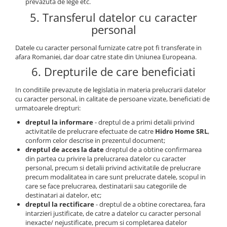
prevazuta de lege etc.
5. Transferul datelor cu caracter
personal
Datele cu caracter personal furnizate catre pot fi transferate in
afara Romaniei, dar doar catre state din Uniunea Europeana.
6. Drepturile de care beneficiati
In conditiile prevazute de legislatia in materia prelucrarii datelor
cu caracter personal, in calitate de persoane vizate, beneficiati de
urmatoarele drepturi:
dreptul la informare
- dreptul de a primi detalii privind
activitatile de prelucrare efectuate de catre
Hidro Home SRL
,
conform celor descrise in prezentul document;
dreptul de acces la date
dreptul de a obtine confirmarea
din partea cu privire la prelucrarea datelor cu caracter
personal, precum si detalii privind activitatile de prelucrare
precum modalitatea in care sunt prelucrate datele, scopul in
care se face prelucrarea, destinatarii sau categoriile de
destinatari ai datelor, etc;
dreptul la rectificare
- dreptul de a obtine corectarea, fara
intarzieri justificate, de catre a datelor cu caracter personal
inexacte/ nejustificate, precum si completarea datelor