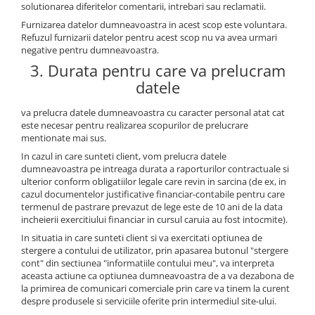
solutionarea diferitelor comentarii, intrebari sau reclamatii.
Furnizarea datelor dumneavoastra in acest scop este voluntara.
Refuzul furnizarii datelor pentru acest scop nu va avea urmari
negative pentru dumneavoastra.
3. Durata pentru care va prelucram
datele
va prelucra datele dumneavoastra cu caracter personal atat cat
este necesar pentru realizarea scopurilor de prelucrare
mentionate mai sus.
In cazul in care sunteti client, vom prelucra datele
dumneavoastra pe intreaga durata a raporturilor contractuale si
ulterior conform obligatiilor legale care revin in sarcina (de ex, in
cazul documentelor justificative financiar-contabile pentru care
termenul de pastrare prevazut de lege este de 10 ani de la data
incheierii exercitiului financiar in cursul caruia au fost intocmite).
In situatia in care sunteti client si va exercitati optiunea de
stergere a contului de utilizator, prin apasarea butonul "stergere
cont" din sectiunea "informatiile contului meu", va interpreta
aceasta actiune ca optiunea dumneavoastra de a va dezabona de
la primirea de comunicari comerciale prin care va tinem la curent
despre produsele si serviciile oferite prin intermediul site-ului.