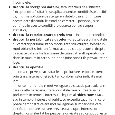
incomplete;
dreptul la stergerea datelor
, fara intarzieri nejustificate,
("dreptul de a fi uitat") - se aplica anumite conditii; Este posibil
ca, in urma solicitarii de stergere a datelor, sa anonimizeze
aceste date (lipsindu-le astfel de caracterul personal) si sa
continue in aceste conditii prelucrarea pentru scopuri
statistice;
dreptul la restrictionarea prelucrarii
, in anumite conditii;
dreptul la portabilitatea datelor
- dreptul de a primi datele
cu caracter personal intr-o modalitate structurata, folosita in
mod obisnuit si intr-un format usor de citit, precum si dreptul
ca aceste date sa fie transmise de catre catre alt operator de
date, in masura in care sunt indeplinite conditiile prevazute de
lege;
dreptul la opozitie
- in ceea ce priveste activitatile de prelucrare se poate exercita
prin transmiterea unei solicitari conform celor indicate mai
jos;
- in orice moment, din motive legate de situatia particulara in
care se afla persoana vizata, ca datele care o vizeaza sa fie
prelucrate in temeiul interesului legitim al
Hidro Home SRL
sau in temeiul interesului public, cu exceptia cazurilor in care
poate demonstra ca are motive legitime si imperioase care
justifica prelucarea si care prevaleaza asupra intereselor,
drepturilor si libertatilor persoanelor vizate sau ca scopul este