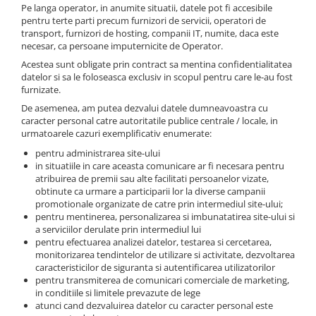
Pe langa operator, in anumite situatii, datele pot fi accesibile
pentru terte parti precum furnizori de servicii, operatori de
transport, furnizori de hosting, companii IT, numite, daca este
necesar, ca persoane imputernicite de Operator.
Acestea sunt obligate prin contract sa mentina confidentialitatea
datelor si sa le foloseasca exclusiv in scopul pentru care le-au fost
furnizate.
De asemenea, am putea dezvalui datele dumneavoastra cu
caracter personal catre autoritatile publice centrale / locale, in
urmatoarele cazuri exemplificativ enumerate:
pentru administrarea site-ului
in situatiile in care aceasta comunicare ar fi necesara pentru
atribuirea de premii sau alte facilitati persoanelor vizate,
obtinute ca urmare a participarii lor la diverse campanii
promotionale organizate de catre prin intermediul site-ului;
pentru mentinerea, personalizarea si imbunatatirea site-ului si
a serviciilor derulate prin intermediul lui
pentru efectuarea analizei datelor, testarea si cercetarea,
monitorizarea tendintelor de utilizare si activitate, dezvoltarea
caracteristicilor de siguranta si autentificarea utilizatorilor
pentru transmiterea de comunicari comerciale de marketing,
in conditiile si limitele prevazute de lege
atunci cand dezvaluirea datelor cu caracter personal este