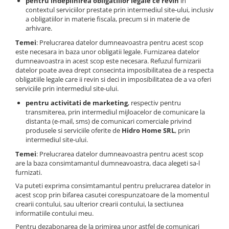
pentru indeplinirea obligatiilor legale ce revin
in
contextul serviciilor prestate prin intermediul site-ului, inclusiv
a obligatiilor in materie fiscala, precum si in materie de
arhivare.
Temei
: Prelucrarea datelor dumneavoastra pentru acest scop
este necesara in baza unor obligatii legale. Furnizarea datelor
dumneavoastra in acest scop este necesara. Refuzul furnizarii
datelor poate avea drept consecinta imposibilitatea de a respecta
obligatiile legale care ii revin si deci in imposibilitatea de a va oferi
serviciile prin intermediul site-ului.
pentru activitati de marketing
, respectiv pentru
transmiterea, prin intermediul mijloacelor de comunicare la
distanta (e-mail, sms) de comunicari comerciale privind
produsele si serviciile oferite de
Hidro Home SRL
, prin
intermediul site-ului.
Temei
: Prelucrarea datelor dumneavoastra pentru acest scop
are la baza consimtamantul dumneavoastra, daca alegeti sa-l
furnizati.
Va puteti exprima consimtamantul pentru prelucrarea datelor in
acest scop prin bifarea casutei corespunzatoare de la momentul
crearii contului, sau ulterior crearii contului, la sectiunea
informatiile contului meu.
Pentru dezabonarea de la primirea unor astfel de comunicari