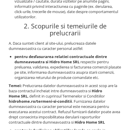
vizualizate / cautate, durata vizitelor pe anumite pagini,
informatii privind interactiunea cu paginile (ex. derularea,
click-urile, trecerile de mouse), date despre comportamentul
utilizatorilor.
2. Scopurile si temeiurile de
prelucrarii
A. Daca sunteti client al site-ului, prelucreaza datele
dumneavoastra cu caracter personal astfel:
pentru desfasurarea relatiei contractuale dintre
dumneavoastra si Hidro Home SRL
respectiv pentru
preluarea, validarea, expedierea si facturarea comenzii plasate
pe site, informarea dumneavoastra asupra starii comenzii,
organizarea returului de produse comandate etc.
Temei:
Prelucrarea datelor dumneavoastra in acest scop are la
baza contractul incheiat intre dumneavoastra si
Hidro
Home SRL
, definit in cuprinsul Termenelor si Conditiilor
hidrohome.ro/termeni-si-conditii
. Furnizarea datelor
dumneavoastra cu caracter personal este necesara pentru
executarea acestui contract. Refuzul furnizarii datelor poate avea
drept consecinta imposibilitatea derularii raporturilor
contractuale dintre dumneavoastra si
Hidro Home SRL