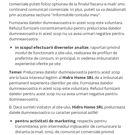
comerciale puteti folosi optiunea de la finalul fiecarui e-mail/ sms
continand comunicari comerciale. In plus, puteti sa va dezabonati
prin accesarea sectiunii "Informatiile contului meu".
Furnizarea datelor dumneavoastra in acest scop este voluntara.
Refuzul furnizarii consimtamantului pentru prelucrarea datelor
dumneavoastra in acest scop nu va avea urmari negative pentru
dumneavoastra.
in scopul efectuarii diverselor analize
, raportari privind
modul de functionare a site-ului, realizarea de profiluri de
preferinte de consum, in principal, in vederea imbunatatiri
experientei oferite pe site.
Temei
: Prelucrarea datelor dumneavoastra pentru acest scop
are la baza interesul legitim al
Hidro Home SRL
de a imbunatati
permanent experienta clientilor pe site. Furnizarea datelor
dumneavoastra in acest scop este voluntara. Refuzul furnizarii
datelor pentru acest scop nu va avea urmari negative pentru
dumneavoastra.
B. Daca sunteti vizitator al site-ului,
Hidro Home SRL
prelucreaza
datele dumneavoastra cu caracter personal astfel:
pentru activitati de marketing
, respectiv pentru
transmiterea, prin intermediul mijloacelor de comunicare la
distanta (e-mail, sms), de comunicari comerciale privind