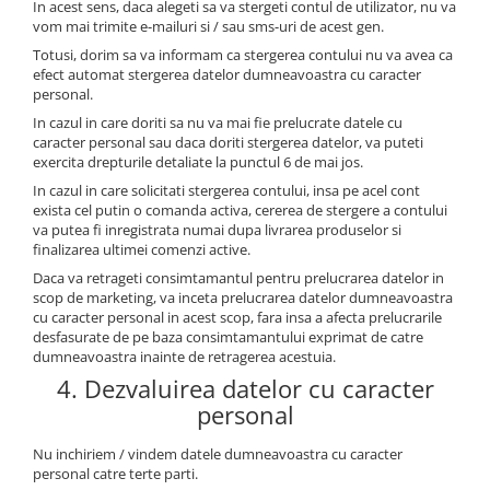
In acest sens, daca alegeti sa va stergeti contul de utilizator, nu va
vom mai trimite e-mailuri si / sau sms-uri de acest gen.
Totusi, dorim sa va informam ca stergerea contului nu va avea ca
efect automat stergerea datelor dumneavoastra cu caracter
personal.
In cazul in care doriti sa nu va mai fie prelucrate datele cu
caracter personal sau daca doriti stergerea datelor, va puteti
exercita drepturile detaliate la punctul 6 de mai jos.
In cazul in care solicitati stergerea contului, insa pe acel cont
exista cel putin o comanda activa, cererea de stergere a contului
va putea fi inregistrata numai dupa livrarea produselor si
finalizarea ultimei comenzi active.
Daca va retrageti consimtamantul pentru prelucrarea datelor in
scop de marketing, va inceta prelucrarea datelor dumneavoastra
cu caracter personal in acest scop, fara insa a afecta prelucrarile
desfasurate de pe baza consimtamantului exprimat de catre
dumneavoastra inainte de retragerea acestuia.
4. Dezvaluirea datelor cu caracter
personal
Nu inchiriem / vindem datele dumneavoastra cu caracter
personal catre terte parti.